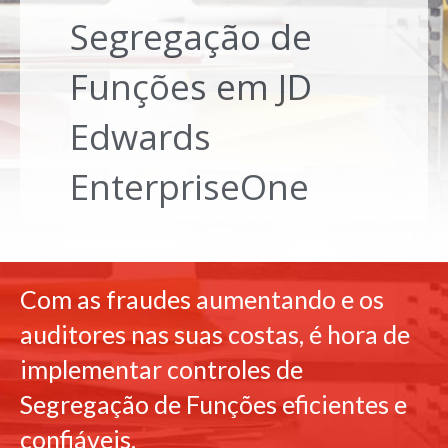
Segregação de
Funções em JD
Edwards
EnterpriseOne
Com as fraudes aumentando e os
auditores nas suas costas, é hora de
implementar controles de
Segregação de Funções eficientes e
confiáveis.