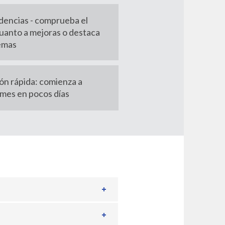
dencias - comprueba el
uanto a mejoras o destaca
emas
n rápida: comienza a
rmes en pocos días