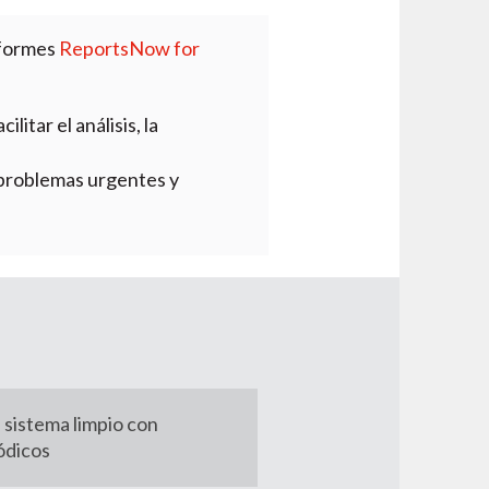
nformes
ReportsNow for
litar el análisis, la
 problemas urgentes y
 sistema limpio con
ódicos