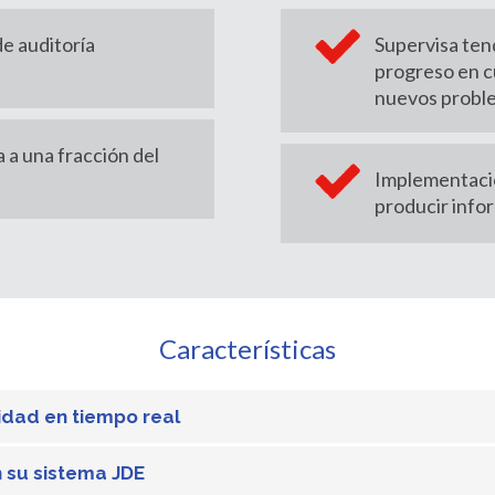
e auditoría
Supervisa ten
progreso en c
nuevos probl
 a una fracción del
Implementació
producir info
Características
idad en tiempo real
 su sistema JDE