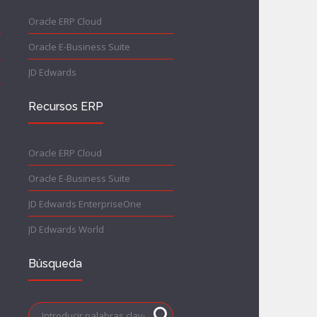
Oracle ERP Cloud
Oracle E-Business Suite
JD Edwards
Recursos ERP
Oracle ERP Cloud
Oracle E-Business Suite
JD Edwards EnterpriseOne
JD Edwards World
Búsqueda